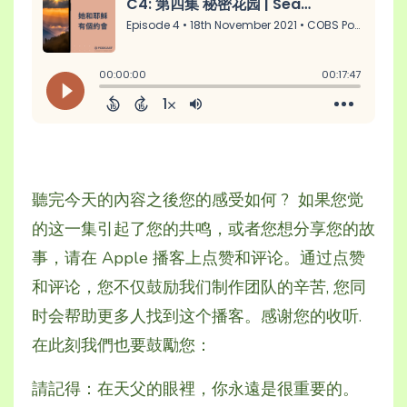
聽完今天的內容之後您的
感受如何
?
如果您
觉
的这一集引起了您的共鸣，或者您想分享您的故
事，请在 Apple 播客上
点赞和
评论
。通过
点赞
和
评论
，
您
不仅鼓励我们
制作
团队的
辛苦
,
您
同
时
会帮助更多人找到
这个
播客
。
感谢
您的
收听.
在此刻我們也要鼓勵您：
請記得：在天父的眼裡，你永遠是很重要的。