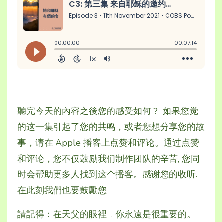
聽完今天的內容之後您的
感受如何
?
如果您
觉
的这一集引起了您的共鸣，或者您想分享您的故
事，请在 Apple 播客上
点赞和
评论
。通过
点赞
和
评论
，
您
不仅鼓励我们
制作
团队的
辛苦
,
您
同
时
会帮助更多人找到
这个
播客
。
感谢
您的
收听.
在此刻我們也要鼓勵您：
請記得：在天父的眼裡，你永遠是很重要的。